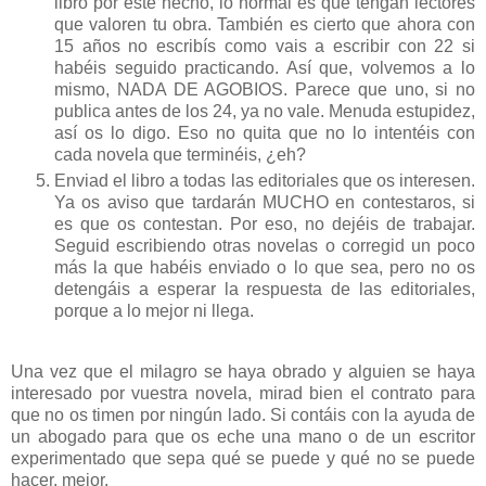
libro por este hecho, lo normal es que tengan lectores
que valoren tu obra. También es cierto que ahora con
15 años no escribís como vais a escribir con 22 si
habéis seguido practicando. Así que, volvemos a lo
mismo, NADA DE AGOBIOS. Parece que uno, si no
publica antes de los 24, ya no vale. Menuda estupidez,
así os lo digo. Eso no quita que no lo intentéis con
cada novela que terminéis, ¿eh?
Enviad el libro a todas las editoriales que os interesen.
Ya os aviso que tardarán MUCHO en contestaros, si
es que os contestan. Por eso, no dejéis de trabajar.
Seguid escribiendo otras novelas o corregid un poco
más la que habéis enviado o lo que sea, pero no os
detengáis a esperar la respuesta de las editoriales,
porque a lo mejor ni llega.
Una vez que el milagro se haya obrado y alguien se haya
interesado por vuestra novela, mirad bien el contrato para
que no os timen por ningún lado. Si contáis con la ayuda de
un abogado para que os eche una mano o de un escritor
experimentado que sepa qué se puede y qué no se puede
hacer, mejor.