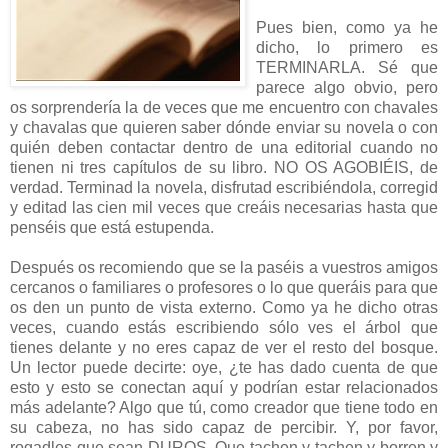
Pues bien, como ya he
dicho, lo primero es
TERMINARLA. Sé que
parece algo obvio, pero
os sorprendería la de veces que me encuentro con chavales
y chavalas que quieren saber dónde enviar su novela o con
quién deben contactar dentro de una editorial cuando no
tienen ni tres capítulos de su libro. NO OS AGOBIÉIS, de
verdad. Terminad la novela, disfrutad escribiéndola, corregid
y editad las cien mil veces que creáis necesarias hasta que
penséis que está estupenda.
Después os recomiendo que se la paséis a vuestros amigos
cercanos o familiares o profesores o lo que queráis para que
os den un punto de vista externo. Como ya he dicho otras
veces, cuando estás escribiendo sólo ves el árbol que
tienes delante y no eres capaz de ver el resto del bosque.
Un lector puede decirte: oye, ¿te has dado cuenta de que
esto y esto se conectan aquí y podrían estar relacionados
más adelante? Algo que tú, como creador que tiene todo en
su cabeza, no has sido capaz de percibir. Y, por favor,
rogadles que sean DUROS. Que tachen y tachen y borren y