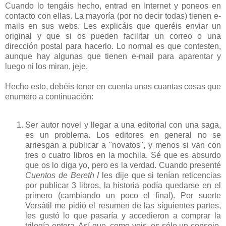
Cuando lo tengáis hecho, entrad en Internet y poneos en
contacto con ellas. La mayoría (por no decir todas) tienen e-
mails en sus webs. Les explicáis que queréis enviar un
original y que si os pueden facilitar un correo o una
dirección postal para hacerlo. Lo normal es que contesten,
aunque hay algunas que tienen e-mail para aparentar y
luego ni los miran, jeje.
Hecho esto, debéis tener en cuenta unas cuantas cosas que
enumero a continuación:
Ser autor novel y llegar a una editorial con una saga,
es un problema. Los editores en general no se
arriesgan a publicar a "novatos", y menos si van con
tres o cuatro libros en la mochila. Sé que es absurdo
que os lo diga yo, pero es la verdad. Cuando presenté
Cuentos de Bereth I
les dije que si tenían reticencias
por publicar 3 libros, la historia podía quedarse en el
primero (cambiando un poco el final). Por suerte
Versátil me pidió el resumen de las siguientes partes,
les gustó lo que pasaría y accedieron a comprar la
trilogía entera. Así que, como veis, es sólo un consejo,