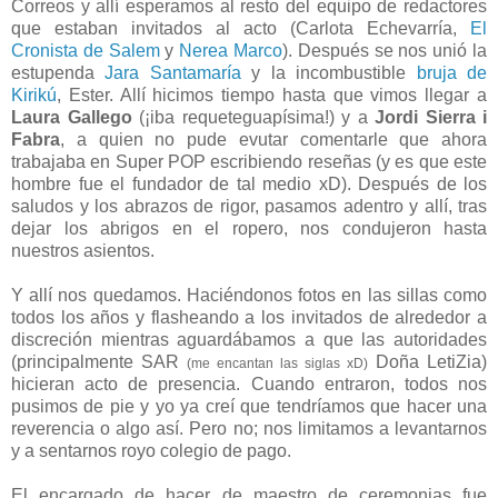
Correos y allí esperamos al resto del equipo de redactores
que estaban invitados al acto (Carlota Echevarría,
El
Cronista de Salem
y
Nerea Marco
). Después se nos unió la
estupenda
Jara Santamaría
y la incombustible
bruja de
Kirikú
, Ester. Allí hicimos tiempo hasta que vimos llegar a
Laura Gallego
(¡iba requeteguapísima!) y a
Jordi Sierra i
Fabra
, a quien no pude evutar comentarle que ahora
trabajaba en Super POP escribiendo reseñas (y es que este
hombre fue el fundador de tal medio xD). Después de los
saludos y los abrazos de rigor, pasamos adentro y allí, tras
dejar los abrigos en el ropero, nos condujeron hasta
nuestros asientos.
Y allí nos quedamos. Haciéndonos fotos en las sillas como
todos los años y flasheando a los invitados de alrededor a
discreción mientras aguardábamos a que las autoridades
(principalmente SAR
Doña LetiZia)
(me encantan las siglas xD)
hicieran acto de presencia. Cuando entraron, todos nos
pusimos de pie y yo ya creí que tendríamos que hacer una
reverencia o algo así. Pero no; nos limitamos a levantarnos
y a sentarnos royo colegio de pago.
El encargado de hacer de maestro de ceremonias fue