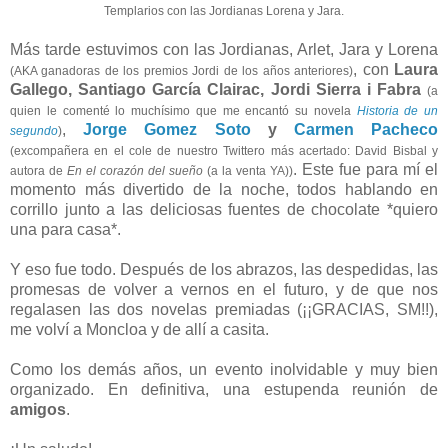
Templarios con las Jordianas Lorena y Jara.
Más tarde estuvimos con las Jordianas, Arlet, Jara y Lorena
, con
Laura
(AKA ganadoras de los premios Jordi de los años anteriores)
Gallego, Santiago García Clairac, Jordi Sierra i Fabra
(a
quien le comenté lo muchísimo que me encantó su novela
Historia de un
,
Jorge Gomez Soto
y
Carmen Pacheco
segundo
)
(excompañera en el cole de nuestro Twittero más acertado: David Bisbal y
. Este fue para mí el
autora de
En el corazón del sueño
(a la venta YA))
momento más divertido de la noche, todos hablando en
corrillo junto a las deliciosas fuentes de chocolate *quiero
una para casa*.
Y eso fue todo. Después de los abrazos, las despedidas, las
promesas de volver a vernos en el futuro, y de que nos
regalasen las dos novelas premiadas (¡¡GRACIAS, SM!!),
me volví a Moncloa y de allí a casita.
Como los demás años, un evento inolvidable y muy bien
organizado. En definitiva, una estupenda reunión de
amigos
.