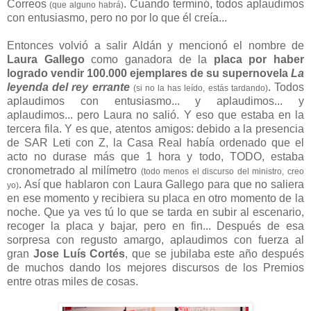
Correos
. Cuando terminó, todos aplaudimos
(que alguno habrá)
con entusiasmo, pero no por lo que él creía...
Entonces volvió a salir Aldán y mencionó el nombre de
Laura Gallego
como ganadora de la
placa por haber
logrado vendir 100.000 ejemplares de su supernovela
La
leyenda del rey errante
. Todos
(si no la has leído, estás tardando)
aplaudimos con entusiasmo... y aplaudimos... y
aplaudimos... pero Laura no salió. Y eso que estaba en la
tercera fila. Y es que, atentos amigos: debido a la presencia
de SAR Leti con Z, la Casa Real había ordenado que el
acto no durase más que 1 hora y todo, TODO, estaba
cronometrado al milímetro
(todo menos el discurso del ministro, creo
. Así que hablaron con Laura Gallego para que no saliera
yo)
en ese momento y recibiera su placa en otro momento de la
noche. Que ya ves tú lo que se tarda en subir al escenario,
recoger la placa y bajar, pero en fin... Después de esa
sorpresa con regusto amargo, aplaudimos con fuerza al
gran
Jose Luís Cortés
, que se jubilaba este año después
de muchos dando los mejores discursos de los Premios
entre otras miles de cosas.