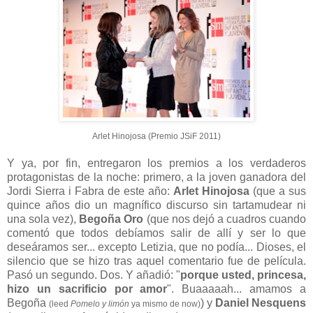
Arlet Hinojosa (Premio JSiF 2011)
Y ya, por fin, entregaron los premios a los verdaderos
protagonistas de la noche: primero, a la joven ganadora del
Jordi Sierra i Fabra de este año:
Arlet Hinojosa
(que a sus
quince años dio un magnífico discurso sin tartamudear ni
una sola vez),
Begoña Oro
(que nos dejó a cuadros cuando
comentó que todos debíamos salir de allí y ser lo que
deseáramos ser... excepto Letizia, que no podía... Dioses, el
silencio que se hizo tras aquel comentario fue de película.
Pasó un segundo. Dos. Y añadió: "
porque usted, princesa,
hizo un sacrificio por amor
". Buaaaaah... amamos a
Begoña
) y
Daniel Nesquens
(leed
Pomelo y limón
ya mismo de now)